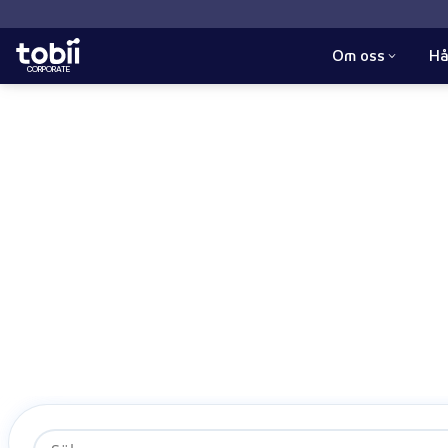
Sök
Om oss
Hå
HEM
CORPORATE
Pressmeddelanden