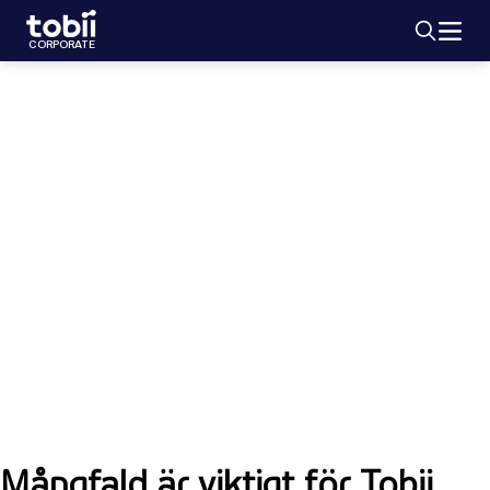
Sök
HEM
CORPORATE
Mångfald och inkludering
Vi brinner för att skapa en inkluderande och
välkomnande miljö som värdesätter och
främjar mångfald. Vi vet att all talang inte har
samma form.
Mångfald är viktigt för Tobii