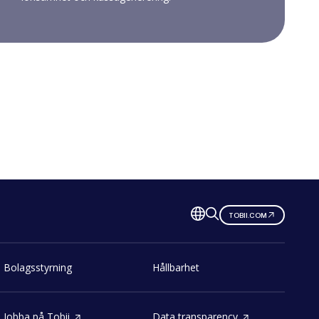
TOBII.COM
Bolagsstyrning
Hållbarhet
Jobba på Tobii
Data transparency