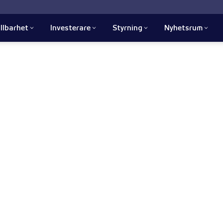
llbarhet
Investerare
Styrning
Nyhetsrum
rtkunskaper inom AI och
ligt utformade, datadrivna och