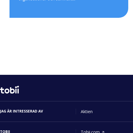
Start
Investerare
Ändra
språk
JAG ÄR INTRESSERAD AV
Aktien
TOBII
Tobii.com