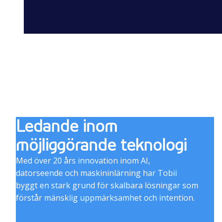
Ledande inom
möjliggörande teknologi
Med över 20 års innovation inom AI,
datorseende och maskininlärning har Tobii
byggt en stark grund för skalbara lösningar som
förstår mänsklig uppmärksamhet och intention.