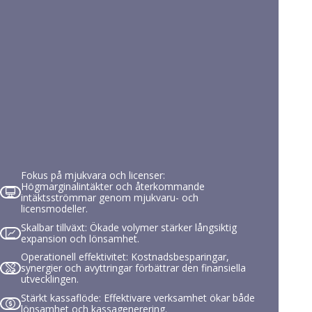
Fokus på mjukvara och licenser:
Högmarginalintäkter och återkommande
intäktsströmmar genom mjukvaru- och
licensmodeller.
Skalbar tillväxt: Ökade volymer stärker långsiktig
expansion och lönsamhet.
Operationell effektivitet: Kostnadsbesparingar,
synergier och avyttringar förbättrar den finansiella
utvecklingen.
Stärkt kassaflöde: Effektivare verksamhet ökar både
lönsamhet och kassagenerering.