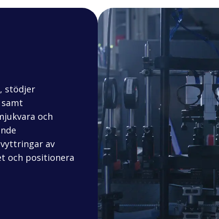
, stödjer
t samt
 mjukvara och
ande
vyttringar av
et och positionera