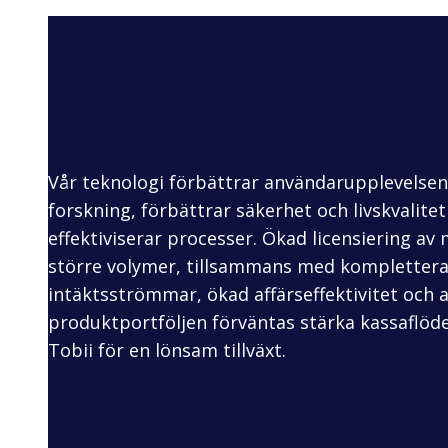
Vår teknologi förbättrar användarupplevelsen
forskning, förbättrar säkerhet och livskvalite
effektiviserar processer. Ökad licensiering av
större volymer, tillsammans med kompletter
intäktsströmmar, ökad affärseffektivitet och a
produktportföljen förväntas stärka kassaflöd
Tobii för en lönsam tillväxt.