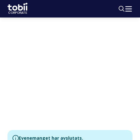
Sök
HEM
CORPORATE
BOLAGSSTÄMMA
Tobiis årsstämma
2015
juni 11, 2015
Citykonferensen Ingenjörshuset in Stockholm
Evenemanget har avslutats.