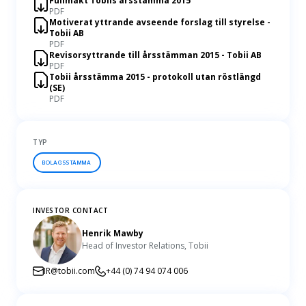
Fullmakt Tobiis årsstämma 2015
PDF
Motiverat yttrande avseende forslag till styrelse -
Tobii AB
PDF
Revisorsyttrande till årsstämman 2015 - Tobii AB
PDF
Tobii årsstämma 2015 - protokoll utan röstlängd
(SE)
PDF
TYP
BOLAGSSTÄMMA
INVESTOR CONTACT
Henrik Mawby
Head of Investor Relations, Tobii
IR@tobii.com
+44 (0) 74 94 074 006